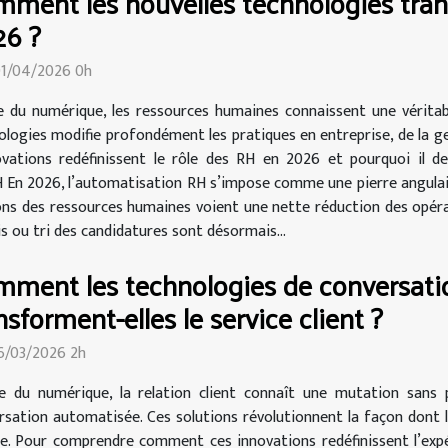
ment les nouvelles technologies tran
26 ?
01/04/2026 0h
re du numérique, les ressources humaines connaissent une véritabl
ologies modifie profondément les pratiques en entreprise, de la ge
ations redéfinissent le rôle des RH en 2026 et pourquoi il de
 En 2026, l’automatisation RH s’impose comme une pierre angulair
tions des ressources humaines voient une nette réduction des opér
s ou tri des candidatures sont désormais...
ment les technologies de conversati
nsforment-elles le service client ?
16/03/2026 2h
re du numérique, la relation client connaît une mutation sans
rsation automatisée. Ces solutions révolutionnent la façon dont 
lle. Pour comprendre comment ces innovations redéfinissent l’expé