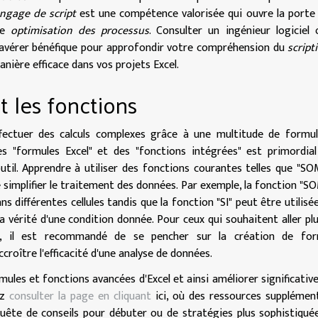
angage de script
est une compétence valorisée qui ouvre la porte
re
optimisation des processus
. Consulter un ingénieur logiciel
s'avérer bénéfique pour approfondir votre compréhension du
script
ière efficace dans vos projets Excel.
t les fonctions
ffectuer des calculs complexes grâce à une multitude de formu
es "formules Excel" et des "fonctions intégrées" est primordia
util. Apprendre à utiliser des fonctions courantes telles que "S
simplifier le traitement des données. Par exemple, la fonction "
s différentes cellules tandis que la fonction "SI" peut être utilisé
a vérité d'une condition donnée. Pour ceux qui souhaitent aller plu
es", il est recommandé de se pencher sur la création de for
roître l'efficacité d'une analyse de données.
les et fonctions avancées d'Excel et ainsi améliorer significati
ez
consulter la page en cliquant
ici, où des ressources supplémen
uête de conseils pour débuter ou de stratégies plus sophistiquée