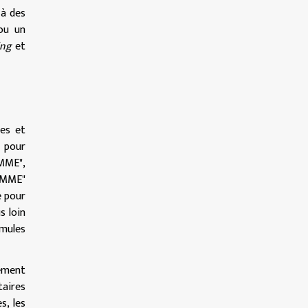
 à des
 ou un
ing
et
les et
l pour
OMME",
SOMME"
e pour
s loin
mules
vement
taires
s, les