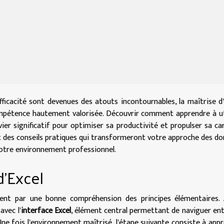
fficacité sont devenues des atouts incontournables, la maîtrise d'
ompétence hautement valorisée. Découvrir comment apprendre à ut
ier significatif pour optimiser sa productivité et propulser sa car
et des conseils pratiques qui transformeront votre approche des d
otre environnement professionnel.
'Excel
ent par une bonne compréhension des principes élémentaires. 
avec l'
interface Excel
, élément central permettant de naviguer ent
. Une fois l'environnement maîtrisé, l'étape suivante consiste à app