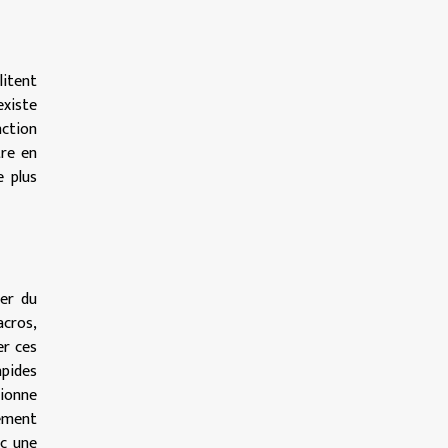
litent
existe
nction
tre en
 plus
er du
acros,
er ces
apides
ionne
lement
c une