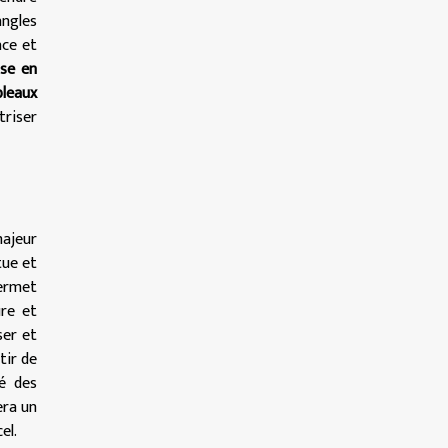
angles
ace et
se en
bleaux
triser
majeur
tue et
ermet
ure et
ser et
tir de
té des
ra un
el.