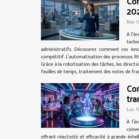
Com
20
Mer. 
À l’è
techn
administratifs. Découvrez comment ces innov
compétitif. L’automatisation des processus RH
Grâce à la robotisation des tâches, les direc
feuilles de temps, traitement des notes de frai
Com
tra
Lun. 
À l’è
conve
offrant réactivité et efficacité à grande éche