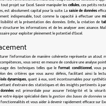
 tout projet sur Excel. Savoir manipuler les
cellules
, ces petits rect
s, est absolument capital pour la suite. La
saisie de données
effic
ement indispensable, tout comme la capacité à effectuer une
mi
isibilité et la présentation des données. Enfin, la création de
ta
e structurer les informations et de les analyser avec aisance. Maî
saire pour exploiter pleinement le potentiel d'Excel.
cacement
turer l'information de manière cohérente représente un atout 
s compétences, vous serez en mesure de conduire une analyse poin
issage des techniques telles que le
format conditionnel
, vous p
on des critères que vous aurez définis, facilitant ainsi la lect
oisés dynamiques
, quant à eux, sont incontournables pour synthéti
ttant d'extraire des statistiques et des insights pertinents à par
 données
est primordiale pour assurer l'intégrité et la sécuri
 votre équipe spécialisé dans la
gestion des bases de données
se
fonctionnalités et vous aider à devenir rapidement efficace sur Exc