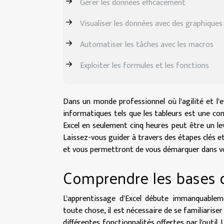
Gérer les données efficacement
Visualiser les données avec des graphiques
Automatiser les tâches avec les macros
Exploiter les formules et les fonctions
Dans un monde professionnel où l'agilité et l'e
informatiques tels que les tableurs est une c
Excel en seulement cinq heures peut être un lev
Laissez-vous guider à travers des étapes clés 
et vous permettront de vous démarquer dans v
Comprendre les bases d
L'apprentissage d'Excel débute immanquablem
toute chose, il est nécessaire de se familiariser 
différentes fonctionnalités offertes par l'outil