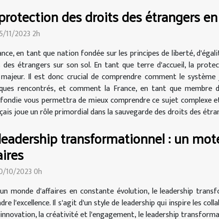
protection des droits des étrangers en
15/11/2023 2h
nce, en tant que nation fondée sur les principes de liberté, d'égal
s des étrangers sur son sol. En tant que terre d'accueil, la prot
 majeur. Il est donc crucial de comprendre comment le système j
atiques rencontrés, et comment la France, en tant que membre d
ofondie vous permettra de mieux comprendre ce sujet complexe et 
is joue un rôle primordial dans la sauvegarde des droits des étrange
leadership transformationnel : un mote
aires
30/10/2023 0h
un monde d'affaires en constante évolution, le leadership transf
dre l'excellence. Il s'agit d'un style de leadership qui inspire les co
innovation, la créativité et l'engagement, le leadership transforma