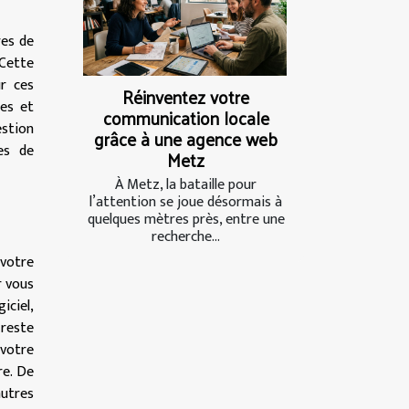
res de
 Cette
ur ces
Réinventez votre
tes et
communication locale
estion
grâce à une agence web
es de
Metz
À Metz, la bataille pour
l’attention se joue désormais à
quelques mètres près, entre une
recherche...
 votre
r vous
iciel,
 reste
 votre
re. De
autres