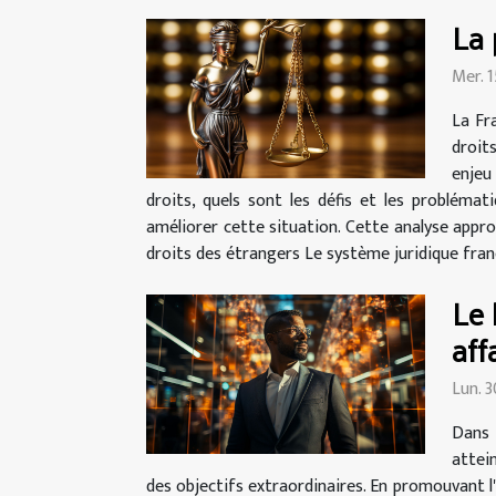
La 
Mer. 
La Fra
droit
enjeu
droits, quels sont les défis et les problém
améliorer cette situation. Cette analyse appr
droits des étrangers Le système juridique frança
Le 
aff
Lun. 
Dans 
attein
des objectifs extraordinaires. En promouvant l'