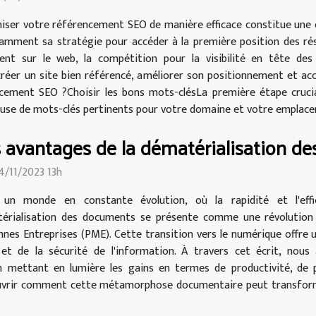
iser votre référencement SEO de manière efficace constitue une e
amment sa stratégie pour accéder à la première position des rés
ent sur le web, la compétition pour la visibilité en tête de
éer un site bien référencé, améliorer son positionnement et accro
cement SEO ?Choisir les bons mots-clésLa première étape cruci
use de mots-clés pertinents pour votre domaine et votre emplacem
 avantages de la dématérialisation d
24/11/2023 13h
un monde en constante évolution, où la rapidité et l'eff
érialisation des documents se présente comme une révolution s
nes Entreprises (PME). Cette transition vers le numérique offre un
é et de la sécurité de l'information. À travers cet écrit, nous
n mettant en lumière les gains en termes de productivité, de
uvrir comment cette métamorphose documentaire peut transformer 