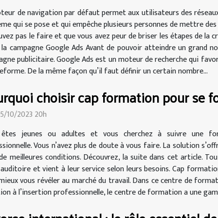
teur de navigation par défaut permet aux utilisateurs des réseaux s
ème qui se pose et qui empêche plusieurs personnes de mettre des p
uvez pas le faire et que vous avez peur de briser les étapes de la 
de la campagne Google Ads Avant de pouvoir atteindre un grand nom
agne publicitaire. Google Ads est un moteur de recherche qui favori
teforme. De la même façon qu’il faut définir un certain nombre...
rquoi choisir cap formation pour se f
25/10/2023 20h
êtes jeunes ou adultes et vous cherchez à suivre une form
ssionnelle. Vous n’avez plus de doute à vous faire. La solution s’o
 de meilleures conditions. Découvrez, la suite dans cet article. To
auditoire et vient à leur service selon leurs besoins. Cap format
mieux vous révéler au marché du travail. Dans ce centre de formatio
tion à l’insertion professionnelle, le centre de formation a une gam