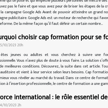
ème qui se pose et qui empêche plusieurs personnes de mettre des p
uvez pas le faire et que vous avez peur de briser les étapes de la 
de la campagne Google Ads Avant de pouvoir atteindre un grand nom
agne publicitaire. Google Ads est un moteur de recherche qui favori
teforme. De la même façon qu’il faut définir un certain nombre...
rquoi choisir cap formation pour se f
25/10/2023 20h
êtes jeunes ou adultes et vous cherchez à suivre une form
ssionnelle. Vous n’avez plus de doute à vous faire. La solution s’o
 de meilleures conditions. Découvrez, la suite dans cet article. To
auditoire et vient à leur service selon leurs besoins. Cap format
mieux vous révéler au marché du travail. Dans ce centre de formatio
tion à l’insertion professionnelle, le centre de formation a une gam
orce international : le rôle essentiel de
24/10/2023 2h