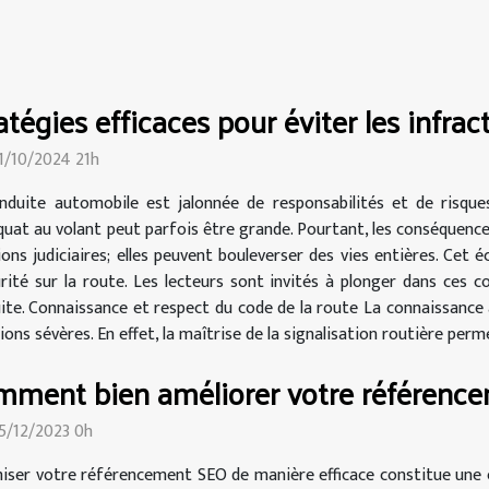
atégies efficaces pour éviter les infra
21/10/2024 21h
nduite automobile est jalonnée de responsabilités et de risqu
quat au volant peut parfois être grande. Pourtant, les conséquence
ons judiciaires; elles peuvent bouleverser des vies entières. Cet é
té sur la route. Les lecteurs sont invités à plonger dans ces co
ite. Connaissance et respect du code de la route La connaissance
ons sévères. En effet, la maîtrise de la signalisation routière perme
ment bien améliorer votre référenc
25/12/2023 0h
iser votre référencement SEO de manière efficace constitue une e