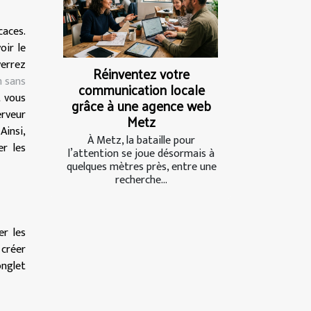
caces.
ir le
verrez
Réinventez votre
 sans
communication locale
t vous
grâce à une agence web
erveur
Metz
Ainsi,
À Metz, la bataille pour
er les
l’attention se joue désormais à
quelques mètres près, entre une
recherche...
er les
 créer
onglet