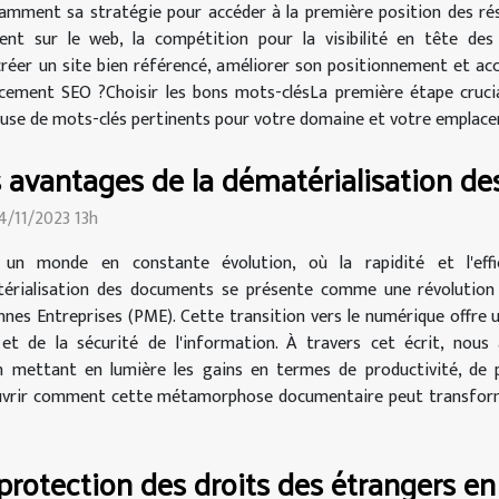
amment sa stratégie pour accéder à la première position des rés
ent sur le web, la compétition pour la visibilité en tête de
éer un site bien référencé, améliorer son positionnement et accro
cement SEO ?Choisir les bons mots-clésLa première étape cruci
use de mots-clés pertinents pour votre domaine et votre emplacem
 avantages de la dématérialisation d
24/11/2023 13h
un monde en constante évolution, où la rapidité et l'eff
érialisation des documents se présente comme une révolution s
nes Entreprises (PME). Cette transition vers le numérique offre un
é et de la sécurité de l'information. À travers cet écrit, nous
n mettant en lumière les gains en termes de productivité, de
uvrir comment cette métamorphose documentaire peut transformer 
protection des droits des étrangers en