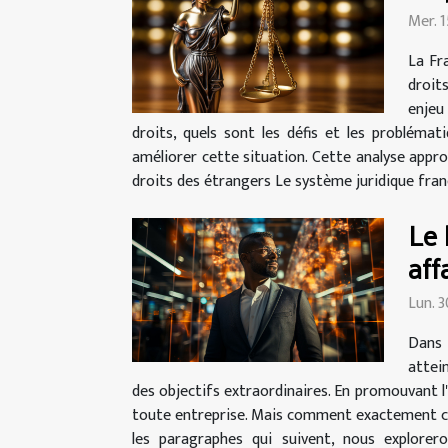
Mer. 
La Fra
droit
enjeu
droits, quels sont les défis et les problém
améliorer cette situation. Cette analyse appr
droits des étrangers Le système juridique frança
Le 
aff
Lun. 
Dans 
attein
des objectifs extraordinaires. En promouvant l'
toute entreprise. Mais comment exactement ce s
les paragraphes qui suivent, nous explorer